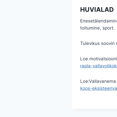
HUVIALAD
Enesetäiendamine 
toitumine, sport.
Tulevikus soovin
Loe motivatsiooni
rapla-vallavolik
Loe:Vallavanema r
koos-eksisteeriv