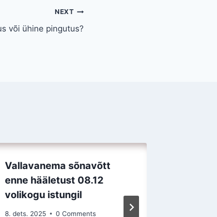
NEXT
us või ühine pingutus?
Vallavanema sõnavõtt
Motivat
enne hääletust 08.12
juurde 
volikogu istungil
Rapla V
vallav
8. dets. 2025
0 Comments