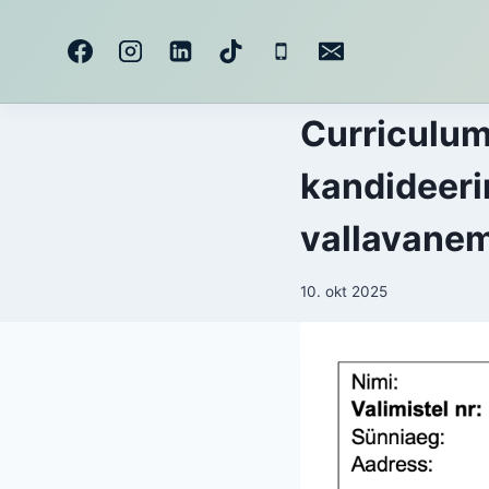
Skip
to
content
Curriculum
kandideeri
vallavane
10. okt 2025