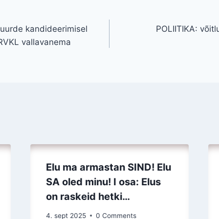
ne
 juurde kandideerimisel
POLIITIKA: võitl
 RVKL vallavanema
Elu ma armastan SIND! Elu
SA oled minu! I osa: Elus
on raskeid hetki…
4. sept 2025
0 Comments