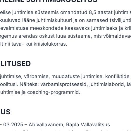
lise juhtimise süsteemis omandatud 8,5 aastat juhtimi
kuuluvad lääne juhtimiskultuuri ja on sarnased tsiviiljuh
tevalmistuse meeskondade kaasavaks juhtimiseks ja kri
ogemus arendas oskust luua süsteeme, mis võimaldavad
 nii tava- kui kriisiolukorras.
LITUSED
uhtimise, värbamise, muudatuste juhtimise, konfliktide
oolitusi. Näiteks: värbamisprotsessid, juhtimislaborid, l
juhtimise ja coaching-programmid.
MUS
2025 – Abivallavanem, Rapla Vallavalitsus