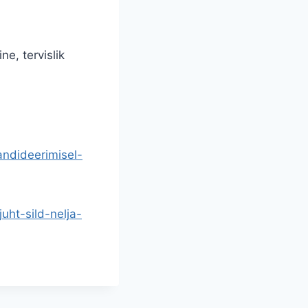
e, tervislik
kandideerimisel-
juht-sild-nelja-