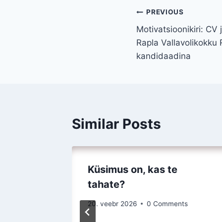
Navigeerimi
PREVIOUS
Motivatsioonikiri: CV
Rapla Vallavolikokku
kandidaadina
Similar Posts
ld nelja
Küsimus on, kas te
tahate?
20. veebr 2026
0 Comments
s