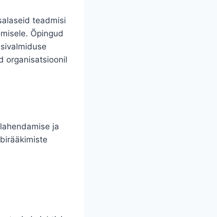
salaseid teadmisi
timisele. Õpingud
isivalmiduse
 organisatsioonil
 lahendamise ja
äbirääkimiste