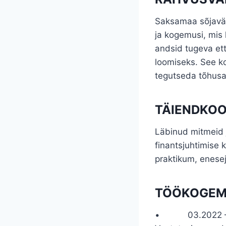
Saksamaa sõjaväe
ja kogemusi, mis 
andsid tugeva et
loomiseks. See k
tegutseda tõhusalt
TÄIENDKOO
Läbinud mitmeid j
finantsjuhtimise k
praktikum, enese
TÖÖKOGE
• 03.2022 – 03.