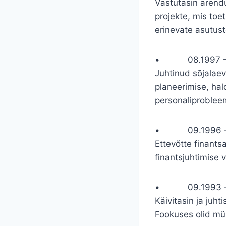
Vastutasin arendus
projekte, mis toe
erinevate asutust
• 08.1997 – 07.
Juhtinud sõjalaev
planeerimise, hal
personaliproblee
• 09.1996 – 07.
Ettevõtte finants
finantsjuhtimise 
• 09.1993 – 0
Käivitasin ja ju
Fookuses olid müü