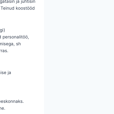
atasin ja juhtisin
. Teinud koostööd
gi)
d personalitöö,
amisega, sh
ras.
ise ja
meeskonnaks.
ne.