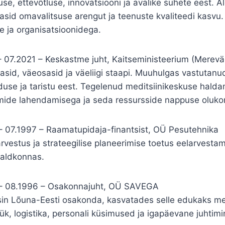
e, ettevõtluse, innovatsiooni ja avalike suhete eest. Alg
tasid omavalitsuse arengut ja teenuste kvaliteedi kasvu
e ja organisatsioonidega.
2021 – Keskastme juht, Kaitseministeerium (Merevä
asid, väeosasid ja väeliigi staapi. Muuhulgas vastutanu
duse ja taristu eest. Tegelenud meditsiinikeskuse hald
mide lahendamisega ja seda ressursside nappuse olukor
1997 – Raamatupidaja-finantsist, OÜ Pesutehnika
arvestus ja strateegilise planeerimise toetus eelarvestam
valdkonnas.
8.1996 – Osakonnajuht, OÜ SAVEGA
htisin Lõuna-Eesti osakonda, kasvatades selle edukaks 
k, logistika, personali küsimused ja igapäevane juhtimi