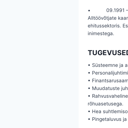
• 09.1991 – 07
Alltöövõtjate kaa
ehitussektoris. 
inimestega.
TUGEVUSE
• Süsteemne ja a
• Personalijuhti
• Finantsarusaam
• Muudatuste juh
• Rahvusvaheline 
rõhuasetusega.
• Hea suhtlemiso
• Pingetaluvus ja