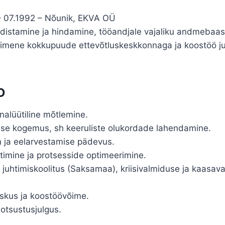
.1992 – Nõunik, EKVA OÜ
rdistamine ja hindamine, tööandjale vajaliku andmebaas
Esimene kokkupuude ettevõtluskeskkonnaga ja koostöö j
D
nalüütiline mõtlemine.
mise kogemus, sh keeruliste olukordade lahendamine.
 ja eelarvestamise pädevus.
timine ja protsesside optimeerimine.
juhtimiskoolitus (Saksamaa), kriisivalmiduse ja kaasava
skus ja koostöövõime.
 otsustusjulgus.