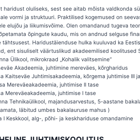
 haridust oluliseks, sest see aitab mõista valdkonda s
ale vormi ja struktuuri. Praktilised kogemused on seevas
le elujõu ja liikumisvõime. Olen omandanud tugeva teoree
 lõpetamata õpingute kaudu, mis on andnud selguse fina
e tähtsusest. Haridustäienduse hulka kuuluvad ka Eesti
ud, ent sisuliselt väärtuslikud akadeemilised koolitused
nna Ülikool, mikrokraad „Kohalik valitsemine“
seväe Akadeemia, juhtimine mereväes, kõrgharidus
 Kaitseväe Juhtimisakadeemia, kõrgema juhtimise III ja
a Mereväeakadeemia, juhtimise II tase
a Mereväeakadeemia, juhtimise I tase
inna Tehnikaülikool, majandusarvestus, 5-aastane baka
amata, läbitud umbes bakalauruse mahus )
a I Keskkool, alg-, põhi- ja keskhariduse omandamine
ELINE JUHTIMISKOOLITUS