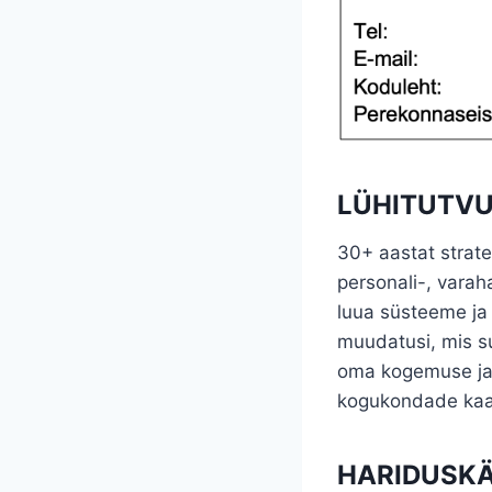
LÜHITUTV
30+ aastat stratee
personali-, vara
luua süsteeme ja 
muudatusi, mis su
oma kogemuse ja 
kogukondade kaas
HARIDUSKÄ