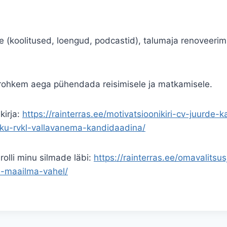
(koolitused, loengud, podcastid), talumaja renoveerimin
 rohkem aega pühendada reisimisele ja matkamisele.
kirja:
https://rainterras.ee/motivatsioonikiri-cv-juurde-
okku-rvkl-vallavanema-kandidaadina/
olli minu silmade läbi:
https://rainterras.ee/omavalitsus
a-maailma-vahel/