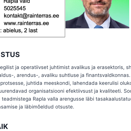
USTUS
gilist ja operatiivset juhtimist avalikus ja erasektoris, s
haldus-, arendus-, avaliku suhtluse ja finantsvaldkonn
protsesse, juhtida meeskondi, lahendada keerulisi olukor
urendavad organisatsiooni efektiivsust ja kvaliteeti. S
teadmistega Rapla valla arengusse läbi tasakaalustatud
amise ja läbimõeldud otsuste.
IK