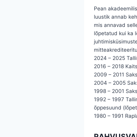
Pean akadeemilist
luustik annab keh
mis annavad selle
lõpetatud kui ka
juhtimisküsimust
mitteakrediteerit
2024 – 2025 Talli
2016 – 2018 Kait
2009 – 2011 Saksa
2004 – 2005 Saks
1998 – 2001 Saks
1992 – 1997 Tall
õppesuund (lõpet
1980 – 1991 Rapl
RAHVUSVAH