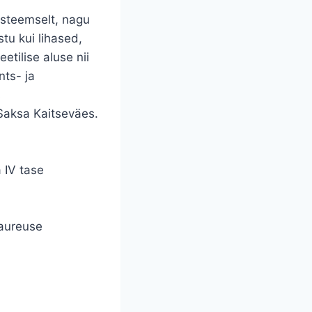
üsteemselt, nagu
tu kui lihased,
tilise aluse nii
nts- ja
s
 Saksa Kaitseväes.
 IV tase
laureuse