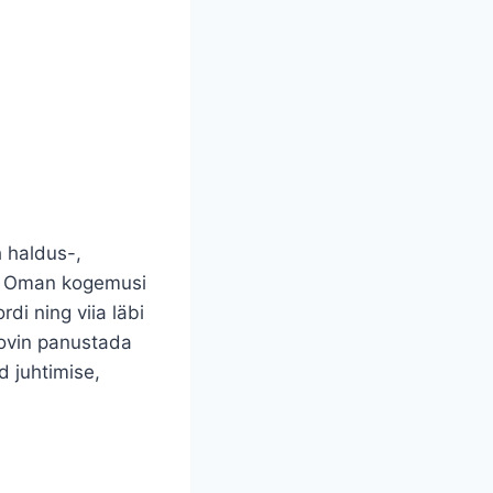
h haldus-,
as. Oman kogemusi
di ning viia läbi
oovin panustada
 juhtimise,