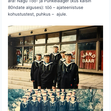
ära! Nagu Töö- ja Puhkelaager (kus käisin
80ndate alguses): töö – ajateenistuse
kohustustest, puhkus – ajule.