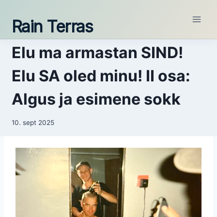
Skip
to
Rain Terras
content
Elu ma armastan SIND!
Elu SA oled minu! II osa:
Algus ja esimene sokk
10. sept 2025