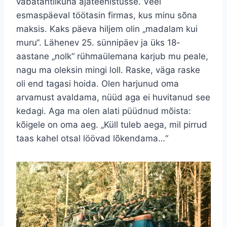
vabatahtlikuna ajateenistusse. Veel
esmaspäeval töötasin firmas, kus minu sõna
maksis. Kaks päeva hiljem olin „madalam kui
muru“. Lähenev 25. sünnipäev ja üks 18-
aastane „nolk“ rühmaülemana karjub mu peale,
nagu ma oleksin mingi loll. Raske, väga raske
oli end tagasi hoida. Olen harjunud oma
arvamust avaldama, nüüd aga ei huvitanud see
kedagi. Aga ma olen alati püüdnud mõista:
kõigele on oma aeg. „Küll tuleb aega, mil pirrud
taas kahel otsal löövad lõkendama…“