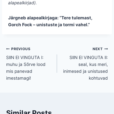
alapealkirjad).
Järgneb alapealkirjaga: “Tere tulemast,
Gorch Fock – unistuste ja tormi vahel.”
Navigeerimine
PREVIOUS
NEXT
SIIN EI VINGUTA I:
SIIN EI VINGUTA II:
muhu ja Sõrve lood
seal, kus meri,
mis panevad
inimesed ja unistused
imestamagi!
kohtuvad
Similar Posts