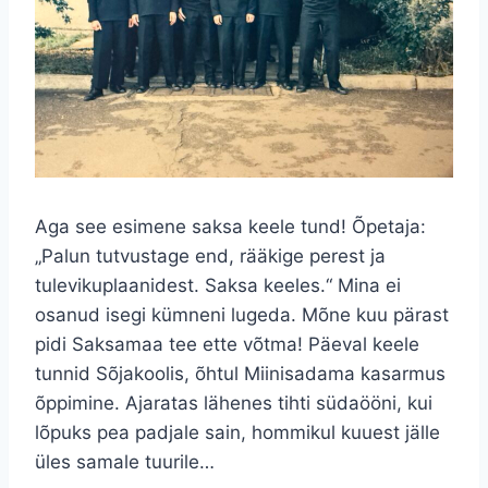
Aga see esimene saksa keele tund! Õpetaja:
„Palun tutvustage end, rääkige perest ja
tulevikuplaanidest. Saksa keeles.“ Mina ei
osanud isegi kümneni lugeda. Mõne kuu pärast
pidi Saksamaa tee ette võtma! Päeval keele
tunnid Sõjakoolis, õhtul Miinisadama kasarmus
õppimine. Ajaratas lähenes tihti südaööni, kui
lõpuks pea padjale sain, hommikul kuuest jälle
üles samale tuurile…