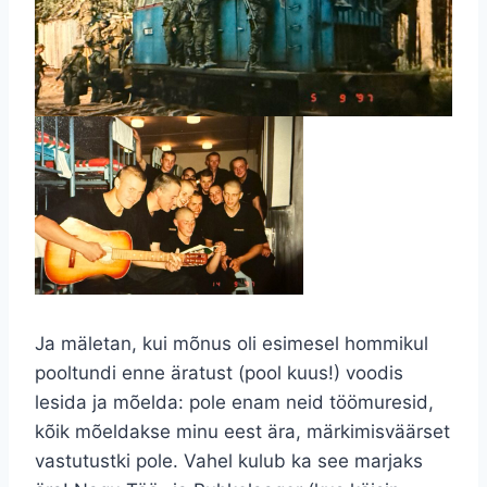
Ja mäletan, kui mõnus oli esimesel hommikul
pooltundi enne äratust (pool kuus!) voodis
lesida ja mõelda: pole enam neid töömuresid,
kõik mõeldakse minu eest ära, märkimisväärset
vastutustki pole. Vahel kulub ka see marjaks