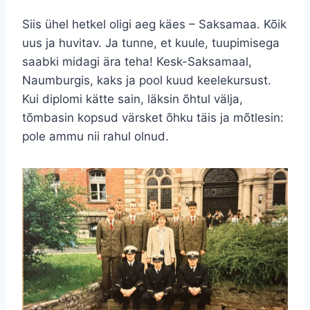
Siis ühel hetkel oligi aeg käes – Saksamaa. Kõik
uus ja huvitav. Ja tunne, et kuule, tuupimisega
saabki midagi ära teha! Kesk-Saksamaal,
Naumburgis, kaks ja pool kuud keelekursust.
Kui diplomi kätte sain, läksin õhtul välja,
tõmbasin kopsud värsket õhku täis ja mõtlesin:
pole ammu nii rahul olnud.