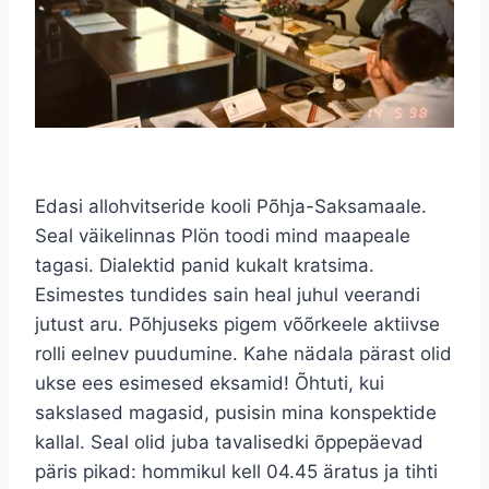
Edasi allohvitseride kooli Põhja-Saksamaale.
Seal väikelinnas Plön toodi mind maapeale
tagasi. Dialektid panid kukalt kratsima.
Esimestes tundides sain heal juhul veerandi
jutust aru. Põhjuseks pigem võõrkeele aktiivse
rolli eelnev puudumine. Kahe nädala pärast olid
ukse ees esimesed eksamid! Õhtuti, kui
sakslased magasid, pusisin mina konspektide
kallal. Seal olid juba tavalisedki õppepäevad
päris pikad: hommikul kell 04.45 äratus ja tihti